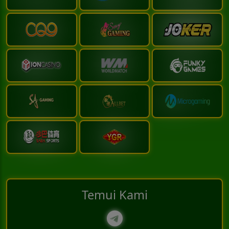
Temui Kami