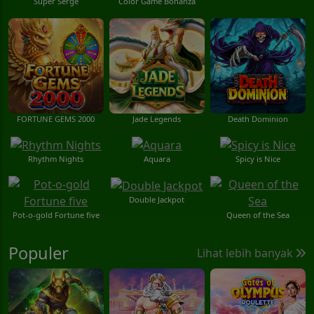
Super Serge
Color Game Bonanza
FORTUNE GEMS 2000
Jade Legends
Death Dominion
Rhythm Nights
Aquara
Spicy is Nice
Double Jackpot
Pot-o-gold Fortune five
Queen of the Sea
Populer
Lihat lebih banyak