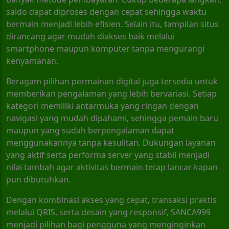
saldo dapat diproses dengan cepat sehingga waktu
bermain menjadi lebih efisien. Selain itu, tampilan situs
dirancang agar mudah diakses baik melalui
smartphone maupun komputer tanpa mengurangi
kenyamanan.
Beragam pilihan permainan digital juga tersedia untuk
memberikan pengalaman yang lebih bervariasi. Setiap
kategori memiliki antarmuka yang ringan dengan
navigasi yang mudah dipahami, sehingga pemain baru
maupun yang sudah berpengalaman dapat
menggunakannya tanpa kesulitan. Dukungan layanan
yang aktif serta performa server yang stabil menjadi
nilai tambah agar aktivitas bermain tetap lancar kapan
pun dibutuhkan.
Dengan kombinasi akses yang cepat, transaksi praktis
melalui QRIS, serta desain yang responsif, SANCA999
menjadi pilihan bagi pengguna yang menginginkan