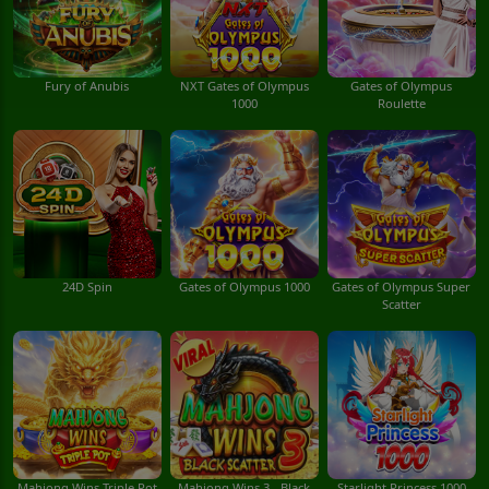
Fury of Anubis
NXT Gates of Olympus
Gates of Olympus
1000
Roulette
24D Spin
Gates of Olympus 1000
Gates of Olympus Super
Scatter
Mahjong Wins Triple Pot
Mahjong Wins 3 - Black
Starlight Princess 1000