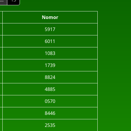
Nomor
5917
6011
1083
1739
8824
4885
0570
8446
2535