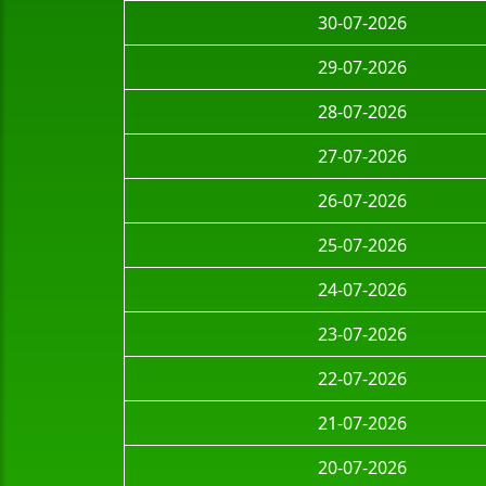
30-07-2026
29-07-2026
28-07-2026
27-07-2026
26-07-2026
25-07-2026
24-07-2026
23-07-2026
22-07-2026
21-07-2026
20-07-2026