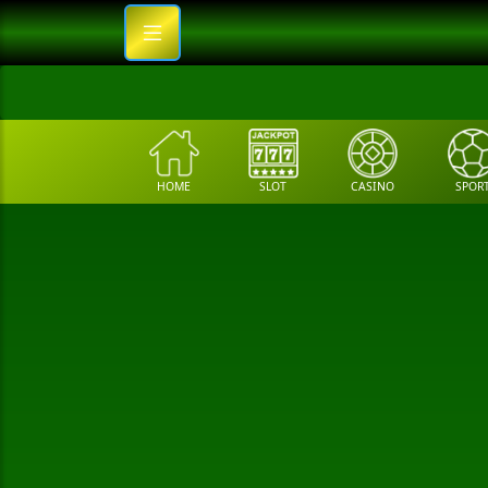
HOME
SLOT
CASINO
SPOR