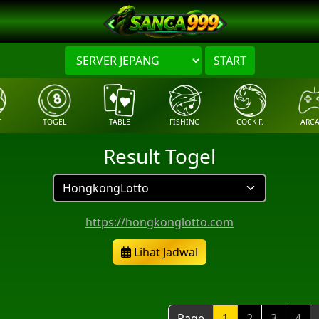
START
T
TOGEL
TABLE
FISHING
COCK F.
ARC
Result Togel
https://hongkonglotto.com
Lihat Jadwal
Page
1
2
3
4