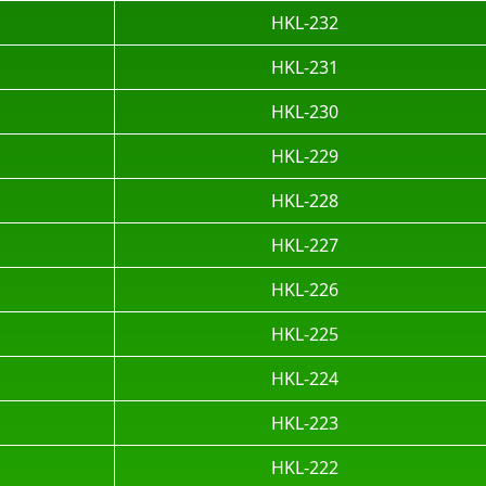
HKL-232
HKL-231
HKL-230
HKL-229
HKL-228
HKL-227
HKL-226
HKL-225
HKL-224
HKL-223
HKL-222