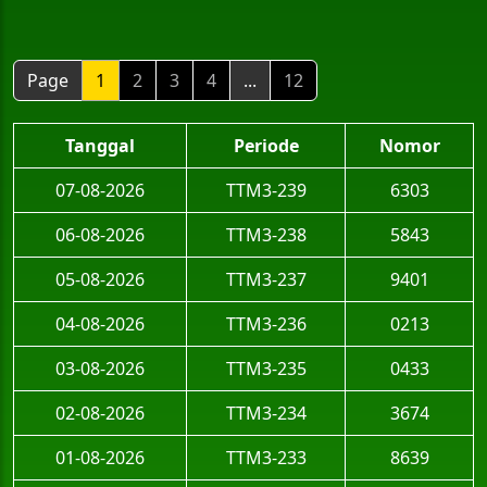
Page
1
2
3
4
...
12
Tanggal
Periode
Nomor
07-08-2026
TTM3-239
6303
06-08-2026
TTM3-238
5843
05-08-2026
TTM3-237
9401
04-08-2026
TTM3-236
0213
03-08-2026
TTM3-235
0433
02-08-2026
TTM3-234
3674
01-08-2026
TTM3-233
8639