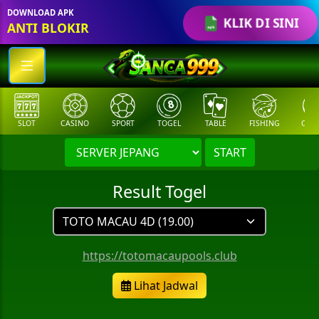
DOWNLOAD APK
KLIK DI SINI
ANTI BLOKIR
SLOT
CASINO
SPORT
TOGEL
TABLE
FISHING
COCK
START
Result Togel
https://totomacaupools.club
Lihat Jadwal