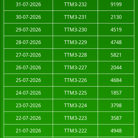
31-07-2026
TTM3-232
9199
30-07-2026
TTM3-231
2130
29-07-2026
TTM3-230
4519
28-07-2026
TTM3-229
4748
27-07-2026
TTM3-228
5821
26-07-2026
TTM3-227
2044
25-07-2026
TTM3-226
4684
24-07-2026
TTM3-225
1857
23-07-2026
TTM3-224
3798
22-07-2026
TTM3-223
3587
21-07-2026
TTM3-222
4948