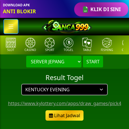
DOWNLOAD APK
KLIK DI SINI
ANTI BLOKIR
SLOT
CASINO
SPORT
TOGEL
TABLE
FISHING
COCK
START
Result Togel
https://www.kylottery.com/apps/draw_games/pick4
Lihat Jadwal