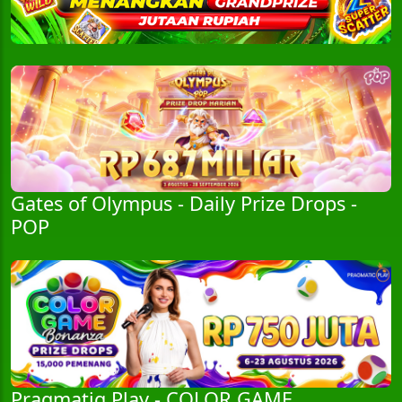
Gates of Olympus - Daily Prize Drops -
POP
Pragmatig Play - COLOR GAME