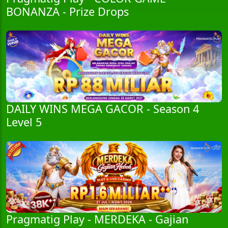
BONANZA - Prize Drops
DAILY WINS MEGA GACOR - Season 4
Level 5
Pragmatig Play - MERDEKA - Gajian