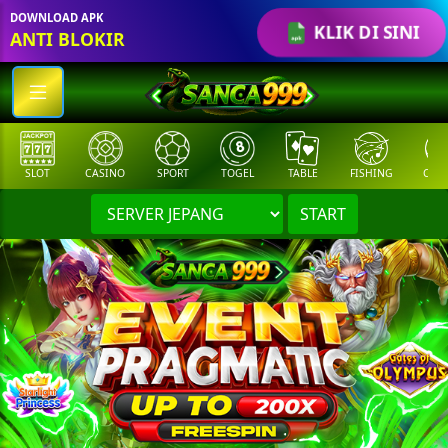
DOWNLOAD APK
KLIK DI SINI
ANTI BLOKIR
CASINO
SPORT
TOGEL
TABLE
FISHING
COCK F.
ARC
START