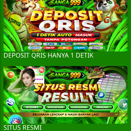
DEPOSIT QRIS HANYA 1 DETIK
SITUS RESMI