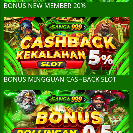
BONUS NEW MEMBER 20%
BONUS MINGGUAN CASHBACK SLOT