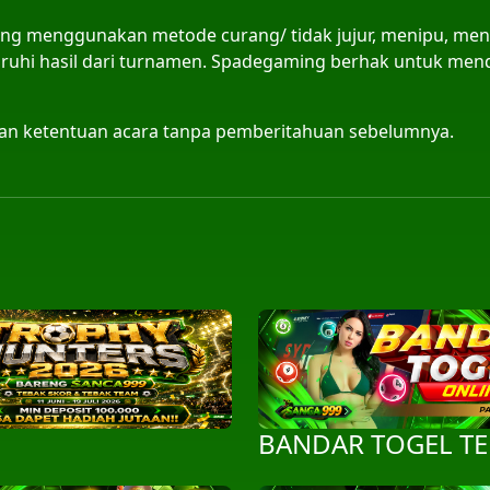
 menggunakan metode curang/ tidak jujur, menipu, mengin
hi hasil dari turnamen. Spadegaming berhak untuk mendi
an ketentuan acara tanpa pemberitahuan sebelumnya.
BANDAR TOGEL TE