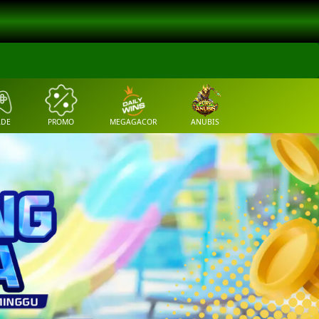
ADE
PROMO
MEGAGACOR
ANUBIS