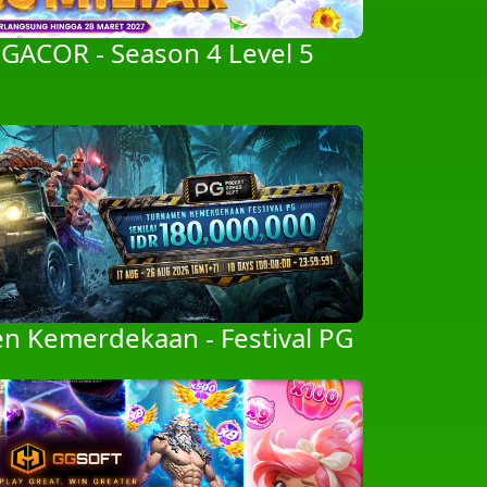
GACOR - Season 4 Level 5
n Kemerdekaan - Festival PG