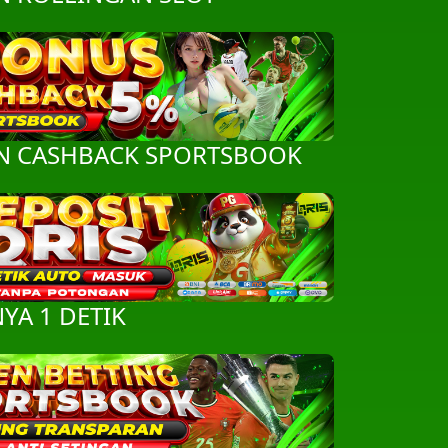
 CASHBACK SPORTSBOOK
YA 1 DETIK