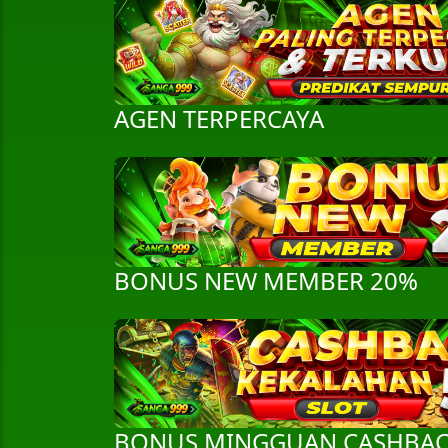
AGEN TERPERCAYA
BONUS NEW MEMBER 20%
BONUS MINGGUAN CASHBAC