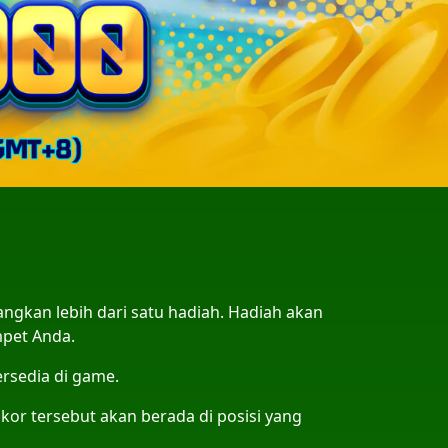
g
ngkan lebih dari satu hadiah. Hadiah akan
mpet Anda.
rsedia di game.
or tersebut akan berada di posisi yang