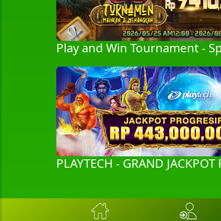
Play and Win Tournament - 
PLAYTECH - GRAND JACKPOT