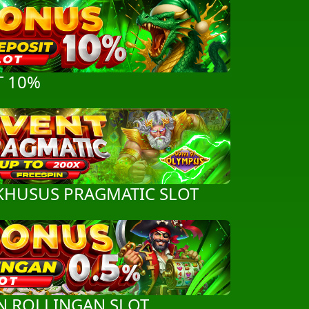
T 10%
KHUSUS PRAGMATIC SLOT
 ROLLINGAN SLOT