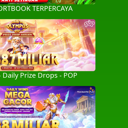
PORTBOOK TERPERCAYA
 Daily Prize Drops - POP