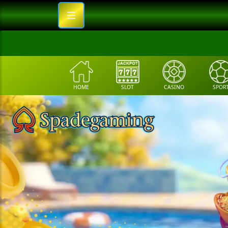
HOME
SLOT
CASINO
SPOR