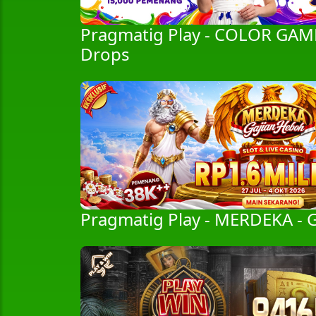
Pragmatig Play - COLOR GAM
Drops
Pragmatig Play - MERDEKA - 