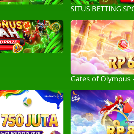
SITUS BETTING S
Gates of Olympus -